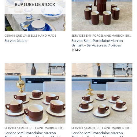
RUPTURE DE STOCK
CÉRAMIQUE VAISSELLE HAND MADE
SERVICE SEMI-PORCELAINE MARRON BRILLANT
Service Semi-Porcelaine Marron
Service à table
Brillant – Service à eau 7 pièces
DT
49
Ajouter
Ajouter
à la
à la
Liste
Liste
SERVICE SEMI-PORCELAINE MARRON BRILLANT
SERVICE SEMI-PORCELAINE MARRON BRILLANT
Service Semi-Porcelaine Marron
Service Semi-Porcelaine Marron