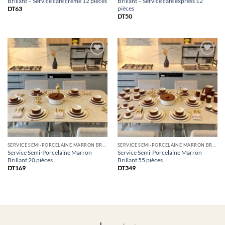
Brillant – Service café crème 12 pièces
Brillant – Service café express 12
pièces
DT
63
DT
50
Ajouter
Ajouter
à la
à la
Liste
Liste
SERVICE SEMI-PORCELAINE MARRON BRILLANT
SERVICE SEMI-PORCELAINE MARRON BRILLANT
Service Semi-Porcelaine Marron
Service Semi-Porcelaine Marron
Brillant 20 pièces
Brillant 55 pièces
DT
169
DT
349