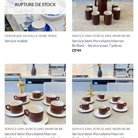
RUPTURE DE STOCK
CÉRAMIQUE VAISSELLE HAND MADE
SERVICE SEMI-PORCELAINE MARRON BRILLANT
Service Semi-Porcelaine Marron
Service à table
Brillant – Service à eau 7 pièces
DT
49
Ajouter
Ajouter
à la
à la
Liste
Liste
SERVICE SEMI-PORCELAINE MARRON BRILLANT
SERVICE SEMI-PORCELAINE MARRON BRILLANT
Service Semi-Porcelaine Marron
Service Semi-Porcelaine Marron