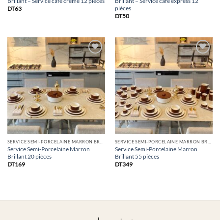
Brillant – Service café crème 12 pièces
Brillant – Service café express 12
pièces
DT
63
DT
50
Ajouter
Ajouter
à la
à la
Liste
Liste
SERVICE SEMI-PORCELAINE MARRON BRILLANT
SERVICE SEMI-PORCELAINE MARRON BRILLANT
Service Semi-Porcelaine Marron
Service Semi-Porcelaine Marron
Brillant 20 pièces
Brillant 55 pièces
DT
169
DT
349